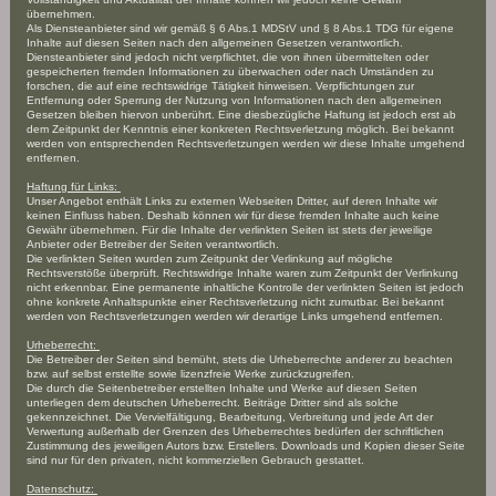
übernehmen.
Als Diensteanbieter sind wir gemäß § 6 Abs.1 MDStV und § 8 Abs.1 TDG für eigene
Inhalte auf diesen Seiten nach den allgemeinen Gesetzen verantwortlich.
Diensteanbieter sind jedoch nicht verpflichtet, die von ihnen übermittelten oder
gespeicherten fremden Informationen zu überwachen oder nach Umständen zu
forschen, die auf eine rechtswidrige Tätigkeit hinweisen. Verpflichtungen zur
Entfernung oder Sperrung der Nutzung von Informationen nach den allgemeinen
Gesetzen bleiben hiervon unberührt. Eine diesbezügliche Haftung ist jedoch erst ab
dem Zeitpunkt der Kenntnis einer konkreten Rechtsverletzung möglich. Bei bekannt
werden von entsprechenden Rechtsverletzungen werden wir diese Inhalte umgehend
entfernen.
Haftung für Links:
Unser Angebot enthält Links zu externen Webseiten Dritter, auf deren Inhalte wir
keinen Einfluss haben. Deshalb können wir für diese fremden Inhalte auch keine
Gewähr übernehmen. Für die Inhalte der verlinkten Seiten ist stets der jeweilige
Anbieter oder Betreiber der Seiten verantwortlich.
Die verlinkten Seiten wurden zum Zeitpunkt der Verlinkung auf mögliche
Rechtsverstöße überprüft. Rechtswidrige Inhalte waren zum Zeitpunkt der Verlinkung
nicht erkennbar. Eine permanente inhaltliche Kontrolle der verlinkten Seiten ist jedoch
ohne konkrete Anhaltspunkte einer Rechtsverletzung nicht zumutbar. Bei bekannt
werden von Rechtsverletzungen werden wir derartige Links umgehend entfernen.
Urheberrecht:
Die Betreiber der Seiten sind bemüht, stets die Urheberrechte anderer zu beachten
bzw. auf selbst erstellte sowie lizenzfreie Werke zurückzugreifen.
Die durch die Seitenbetreiber erstellten Inhalte und Werke auf diesen Seiten
unterliegen dem deutschen Urheberrecht. Beiträge Dritter sind als solche
gekennzeichnet. Die Vervielfältigung, Bearbeitung, Verbreitung und jede Art der
Verwertung außerhalb der Grenzen des Urheberrechtes bedürfen der schriftlichen
Zustimmung des jeweiligen Autors bzw. Erstellers. Downloads und Kopien dieser Seite
sind nur für den privaten, nicht kommerziellen Gebrauch gestattet.
Datenschutz: