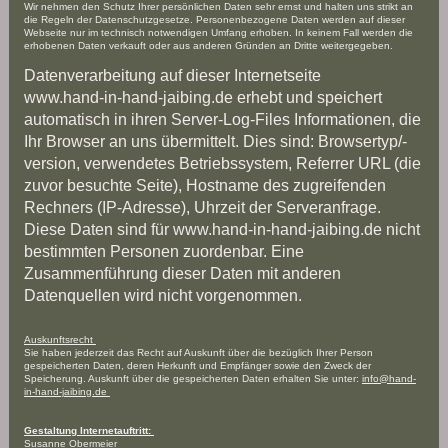
Wir nehmen den Schutz Ihrer persönlichen Daten sehr ernst und halten uns strikt an
die Regeln der Datenschutzgesetze. Personenbezogene Daten werden auf dieser
Webseite nur im technisch notwendigen Umfang erhoben. In keinem Fall werden die
erhobenen Daten verkauft oder aus anderen Gründen an Dritte weitergegeben.
Datenverarbeitung auf dieser Internetseite
www.hand-in-hand-jaibing.de erhebt und speichert
automatisch in ihren Server-Log-Files Informationen, die
Ihr Browser an uns übermittelt. Dies sind: Browsertyp/-
version, verwendetes Betriebssystem, Referrer URL (die
zuvor besuchte Seite), Hostname des zugreifenden
Rechners (IP-Adresse), Uhrzeit der Serveranfrage.
Diese Daten sind für www.hand-in-hand-jaibing.de nicht
bestimmten Personen zuordenbar. Eine
Zusammenführung dieser Daten mit anderen
Datenquellen wird nicht vorgenommen.
Auskunftsrecht
Sie haben jederzeit das Recht auf Auskunft über die bezüglich Ihrer Person
gespeicherten Daten, deren Herkunft und Empfänger sowie den Zweck der
Speicherung. Auskunft über die gespeicherten Daten erhalten Sie unter:
info@hand-
in-hand-jaibing.de
Gestaltung Internetauftritt:
Susanne Obermeier