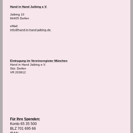
Hand in Hand Jaibing e.V.
Jaibing 10
84405 Dorfen
eMail:
info@hand-in-hand-jaibing.de
Eintragung im Vereinsregister München
Hand in Hand Jaibing e.V.
Sitz: Dorfen
VR 203812
Für Ihre Spenden:
Konto 65 35 500
BLZ 701 695 66