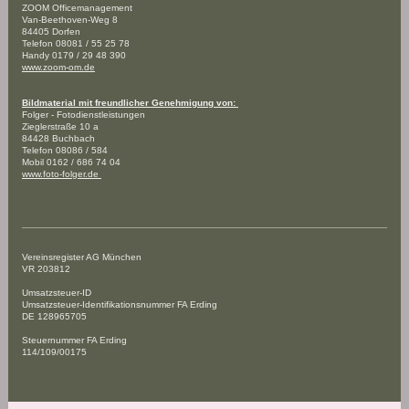
ZOOM Officemanagement
Van-Beethoven-Weg 8
84405 Dorfen
Telefon 08081 / 55 25 78
Handy 0179 / 29 48 390
www.zoom-om.de
Bildmaterial mit freundlicher Genehmigung von:
Folger - Fotodienstleistungen
Zieglerstraße 10 a
84428 Buchbach
Telefon 08086 / 584
Mobil 0162 / 686 74 04
www.foto-folger.de
Vereinsregister AG München
VR 203812
Umsatzsteuer-ID
Umsatzsteuer-Identifikationsnummer FA Erding
DE 128965705
Steuernummer FA Erding
114/109/00175