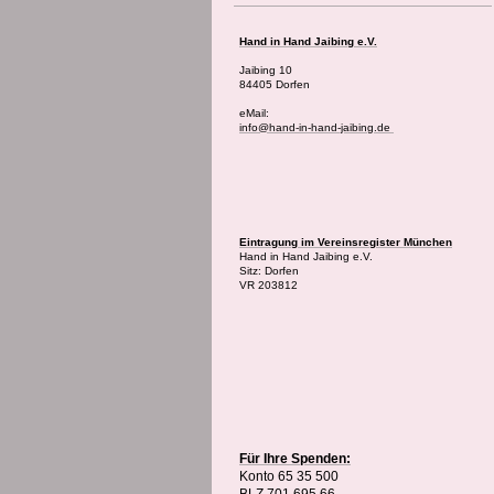
Hand in Hand Jaibing e.V.
Jaibing 10
84405 Dorfen
eMail:
info@hand-in-hand-jaibing.de
Eintragung im Vereinsregister München
Hand in Hand Jaibing e.V.
Sitz: Dorfen
VR 203812
Für Ihre Spenden:
Konto 65 35 500
BLZ 701 695 66